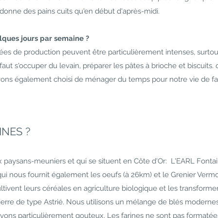
 donne des pains cuits qu'en début d'après-midi.
lques jours par semaine ?
s de production peuvent être particulièrement intenses, surtout
 faut s'occuper du levain, préparer les pâtes à brioche et biscuits. 
 avons également choisi de ménager du temps pour notre vie de fa
INES ?
paysans-meuniers et qui se situent en Côte d'Or: L
'EARL Fonta
i nous fournit également les oeufs (à 26km) et le Grenier Verm
ivent leurs céréales en agriculture biologique et les transforme
ierre de type Astrié. Nous utilisons un mélange de blés moderne
vons particulièrement gouteux. Les farines ne sont pas format