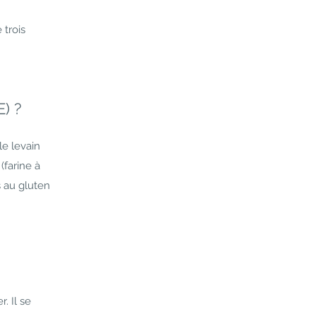
 trois
) ?
le levain
(farine à
s au gluten
. Il se