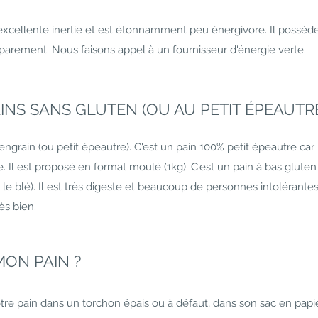
cellente inertie et est étonnamment peu énergivore. Il possède
rement. Nous faisons appel à un fournisseur d'énergie verte.
NS SANS GLUTEN (OU AU PETIT ÉPEAUTRE
grain (ou petit épeautre). C'est un pain 100% petit épeautre car 
. Il est proposé en format moulé (1kg). C'est un pain à bas gluten 
le blé). Il est très digeste et beaucoup de personnes intolérante
ès bien.
ON PAIN ?
pain dans un torchon épais ou à défaut, dans son sac en papier