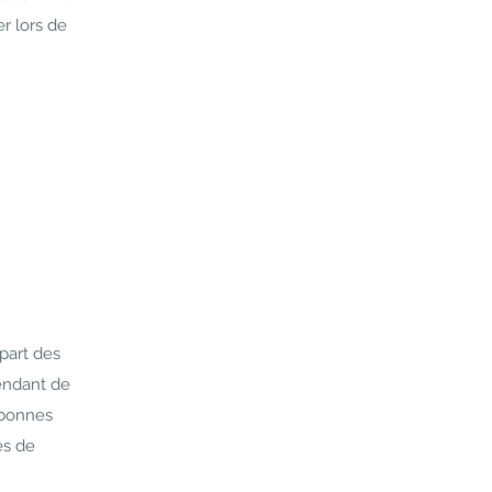
er lors de
part des
pendant de
 bonnes
és de