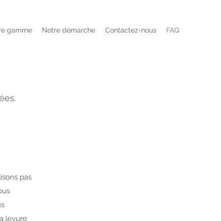
re gamme
Notre démarche
Contactez-nous
FAQ
ées.
lisons pas
ous
us
a levure