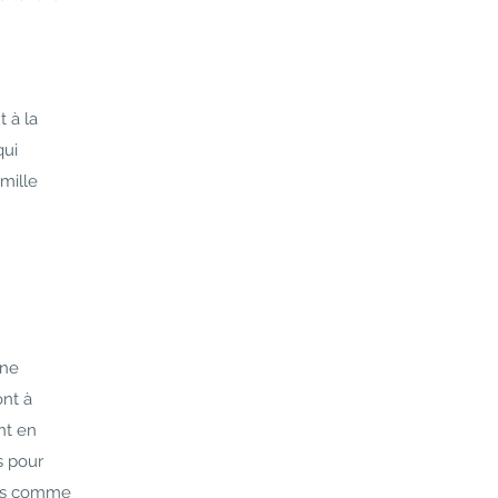
 à la
qui
mille
ine
ont à
nt en
s pour
ées comme